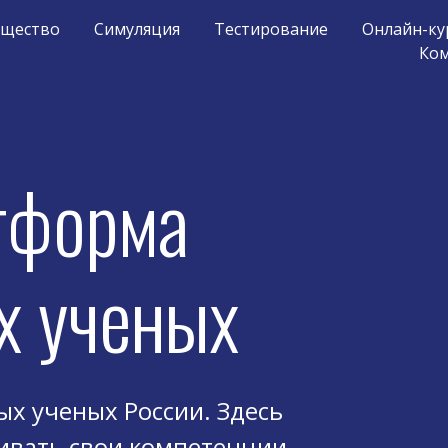
бщество
Симуляция
Тестирование
Онлайн-ку
Ко
тформа
х ученых
х ученых России. Здесь
ивать свои компетенции,