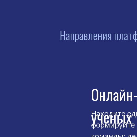
Направления плат
Онлайн
ученых
Находите ед
формируйте 
команды; де