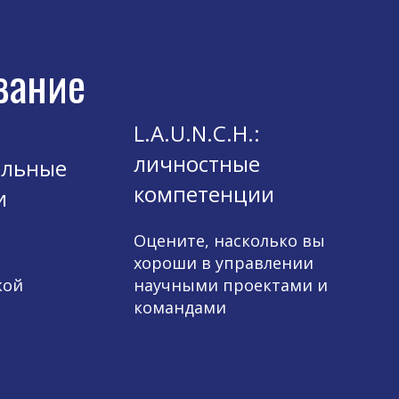
вание
L.A.U.N.C.H.:
личностные
альные
компетенции
и
Оцените, насколько вы
хороши в управлении
кой
научными проектами и
командами