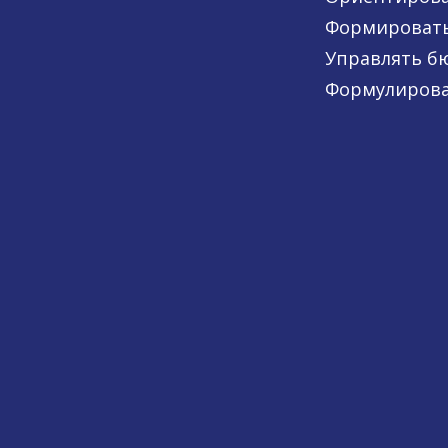
Формировать
Управлять б
Формулирова