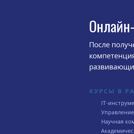
Онлайн
После получ
компетенция
развивающи
КУРСЫ В Р
IT-инструм
Управление
Научная ко
Академичес