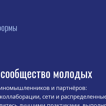
формы
-сообщество молодых
иномышленников и партнёров:
коллаборации, сети и распределенны
литесь лучшими практиками, выполн